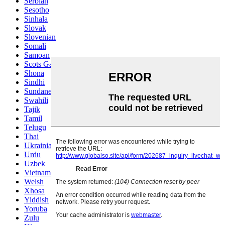
Serbian
Sesotho
Sinhala
Slovak
Slovenian
Somali
Samoan
Scots Gaelic
Shona
Sindhi
Sundanese
Swahili
Tajik
Tamil
Telugu
Thai
Ukrainian
Urdu
Uzbek
Vietnamese
Welsh
Xhosa
Yiddish
Yoruba
Zulu