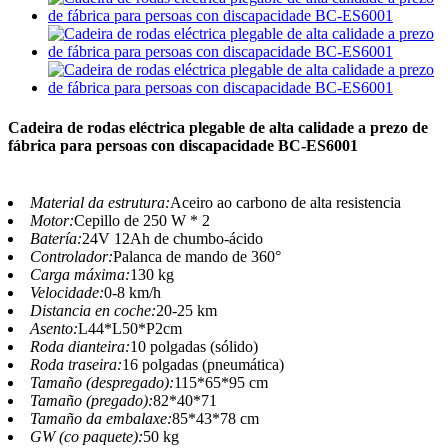
Cadeira de rodas eléctrica plegable de alta calidade a prezo de
fábrica para persoas con discapacidade BC-ES6001
Material da estrutura:
Aceiro ao carbono de alta resistencia
Motor:
Cepillo de 250 W * 2
Batería:
24V 12Ah de chumbo-ácido
Controlador:
Palanca de mando de 360°
Carga máxima:
130 kg
Velocidade:
0-8 km/h
Distancia en coche:
20-25 km
Asento:
L44*L50*P2cm
Roda dianteira:
10 polgadas (sólido)
Roda traseira:
16 polgadas (pneumática)
Tamaño (despregado):
115*65*95 cm
Tamaño (pregado):
82*40*71
Tamaño da embalaxe:
85*43*78 cm
GW (co paquete):
50 kg