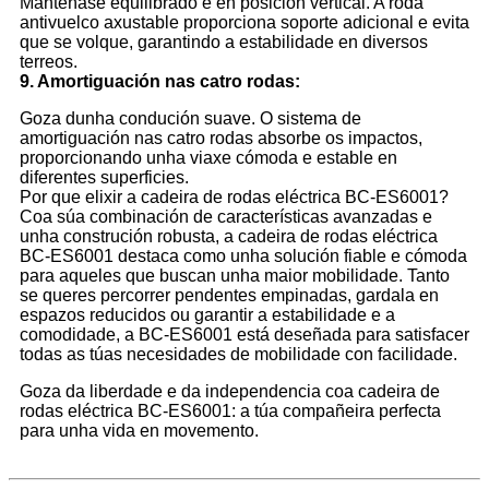
Mantéñase equilibrado e en posición vertical. A roda
antivuelco axustable proporciona soporte adicional e evita
que se volque, garantindo a estabilidade en diversos
terreos.
9. Amortiguación nas catro rodas:
Goza dunha condución suave. O sistema de
amortiguación nas catro rodas absorbe os impactos,
proporcionando unha viaxe cómoda e estable en
diferentes superficies.
Por que elixir a cadeira de rodas eléctrica BC-ES6001?
Coa súa combinación de características avanzadas e
unha construción robusta, a cadeira de rodas eléctrica
BC-ES6001 destaca como unha solución fiable e cómoda
para aqueles que buscan unha maior mobilidade. Tanto
se queres percorrer pendentes empinadas, gardala en
espazos reducidos ou garantir a estabilidade e a
comodidade, a BC-ES6001 está deseñada para satisfacer
todas as túas necesidades de mobilidade con facilidade.
Goza da liberdade e da independencia coa cadeira de
rodas eléctrica BC-ES6001: a túa compañeira perfecta
para unha vida en movemento.